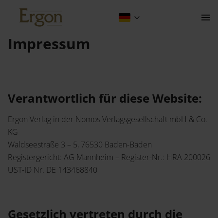
Impressum
Impressum
Kontakt
Verantwortlich für diese Website:
Ergon Verlag in der Nomos Verlagsgesellschaft mbH & Co.
KG
Waldseestraße 3 – 5, 76530 Baden-Baden
Der Verlag
Registergericht: AG Mannheim – Register-Nr.: HRA 200026
UST-ID Nr. DE 143468840
Programm
Über Uns
Wissenschaftlich publizieren
Gesetzlich vertreten durch die
Fachbereiche