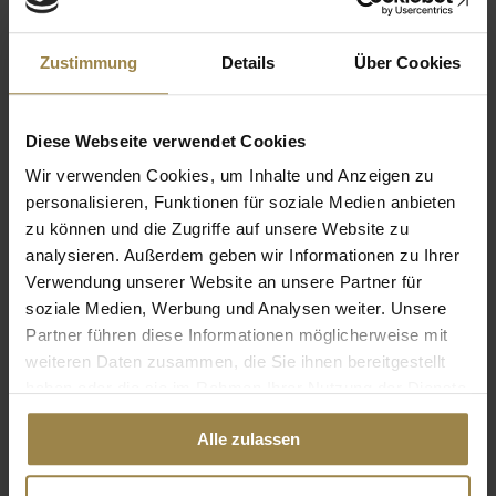
Email: a.schlemmer@nomos.de
Zustimmung
Details
Über Cookies
Online-Streitbeilegung
Diese Webseite verwendet Cookies
Plattform der EU zur außergerichtlichen Online-
Wir verwenden Cookies, um Inhalte und Anzeigen zu
Streitbeilegung.
personalisieren, Funktionen für soziale Medien anbieten
zu können und die Zugriffe auf unsere Website zu
analysieren. Außerdem geben wir Informationen zu Ihrer
Verwendung unserer Website an unsere Partner für
Verbraucherstreitbeilegung
soziale Medien, Werbung und Analysen weiter. Unsere
Partner führen diese Informationen möglicherweise mit
Der Ergon Verlag in der Nomos Verlagsgesellschaft mbH &
weiteren Daten zusammen, die Sie ihnen bereitgestellt
Co. KG ist weder gesetzlich verpflichtet noch bereit, an
haben oder die sie im Rahmen Ihrer Nutzung der Dienste
einem Streitbeilegungsverfahren vor einer
gesammelt haben.
Verbraucherschlichtungsstelle gemäß VSBG teilzunehmen
Alle zulassen