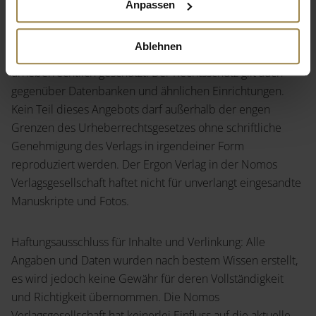
Anpassen
Urheber- und Verlagsrechte:
Ablehnen
Alle in diesem Angebot veröffentlichten Beiträge sind
urheberrechtlich geschützt. Der Rechtsschutz gilt auch
gegenüber Datenbanken und ähnlichen Einrichtungen.
Kein Teil dieses Angebots darf außerhalb der engen
Grenzen des Urheberrechtsgesetzes ohne schriftliche
Genehmigung des Verlags in irgendeiner Form
reproduziert werden. Der Ergon Verlag in der Nomos
Verlagsgesellschaft haftet nicht für unverlangt eingesandte
Manuskripte und Fotos.
Haftungsausschluss für Inhalte und Verlinkung: Alle
Angaben und Daten wurden nach bestem Wissen erstellt,
es wird jedoch keine Gewähr für deren Vollständigkeit
und Richtigkeit übernommen. Die Nomos
Verlagsgesellschaft hat keinerlei Einfluss auf die aktuelle