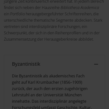
Service
jüngere Zeit kontinuierlich erweitert hat. In jedem Bereich
findet sich neben der Hausreihe
Bibliotheca Academica
Shop
ein Portfolio herausgebergeführter Schriftenreihen, die
News
Handelsinfo
unterschiedliche thematische Segmente abdecken. Stark
Inlibra
vertreten sind interdisziplinäre Forschungen, ein
Zeitschriften bei Ergon
Schwerpunkt, der sich in den Reihenprofilen und in der
Zusammensetzung der Herausgeberkreise abbildet.
Termine
Kontakt
Prospekte und Kataloge
Byzantinistik
Die Byzantinistik als akademisches Fach
geht auf Karl Krumbacher (1856–1909)
Karriere
Presse
zurück, der auch den ersten zugehörigen
Lehrstuhl an der Universität München
Open Access
innehatte. Das interdisziplinär angelegte
Forschungsfeld umfasst Geschichte, Kultur,