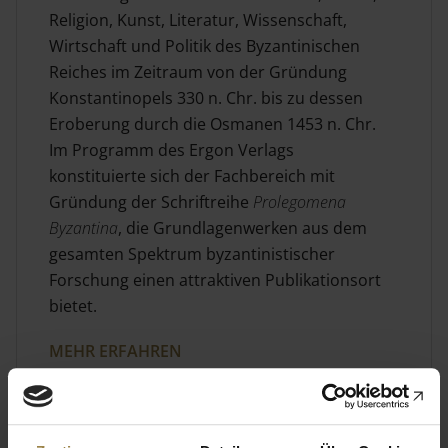
Religion, Kunst, Literatur, Wissenschaft,
Wirtschaft und Politik des Byzantinischen
Reiches im Zeitraum von der Gründung
Konstantinopels 330 n. Chr. bis zu dessen
Eroberung durch die Osmanen 1453 n. Chr.
Im Programm des Ergon Verlags
konstituierte sich der Fachbereich mit
Gründung der Schriftreihe
Prolegomena
Byzantina
, die Grundlagenwerken aus dem
gesamten Spektrum byzantinistischer
Forschung einen attraktiven Publikationsort
bietet.
MEHR ERFAHREN
Geschichtswissenschaft