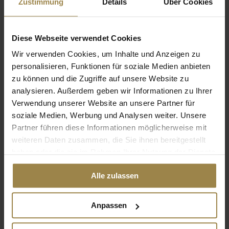
Zustimmung
Details
Über Cookies
Informationswissenschaft
Diese Webseite verwendet Cookies
Wir verwenden Cookies, um Inhalte und Anzeigen zu
personalisieren, Funktionen für soziale Medien anbieten
zu können und die Zugriffe auf unsere Website zu
Judaistik
analysieren. Außerdem geben wir Informationen zu Ihrer
Verwendung unserer Website an unsere Partner für
soziale Medien, Werbung und Analysen weiter. Unsere
Kunst- und
Partner führen diese Informationen möglicherweise mit
Altertumswissenschaft
weiteren Daten zusammen, die Sie ihnen bereitgestellt
haben oder die sie im Rahmen Ihrer Nutzung der Dienste
gesammelt haben.
Alle zulassen
Literaturwissenschaft
Anpassen
Musikwissenschaft