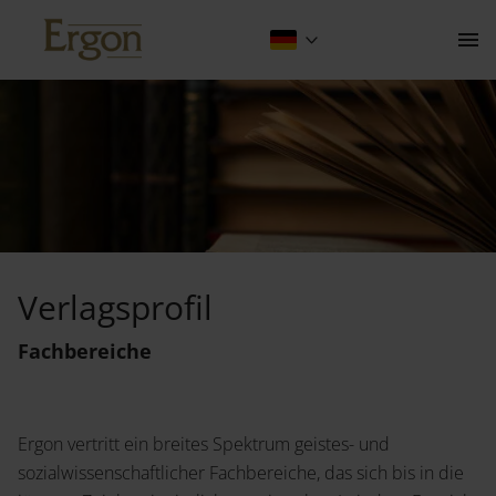
Fachbereiche
Kontakt
Verlagsprofil
Der Verlag
Fachbereiche
Programm
Über Uns
Ergon vertritt ein breites Spektrum geistes- und
Wissenschaftlich Publizieren
sozialwissenschaftlicher Fachbereiche, das sich bis in die
Fachbereiche