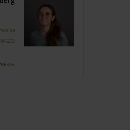
berg
mos.de
104-293
RESSE