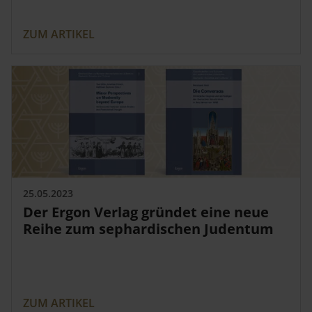
Service
ZUM ARTIKEL
Shop
News
Handelsinfo
Inlibra
Zeitschriften bei Ergon
Termine
Kontakt
Prospekte und Kataloge
25.05.2023
Der Ergon Verlag gründet eine neue
Reihe zum sephardischen Judentum
Karriere
Presse
Open Access
ZUM ARTIKEL