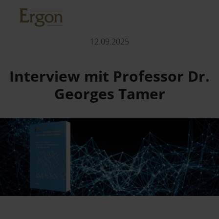
Interview mit Professor Dr. Georges Tamer
12.09.2025
Kontakt
Interview mit Professor Dr.
Georges Tamer
Der Verlag
Programm
Über Uns
Wissenschaftlich Publizieren
Fachbereiche