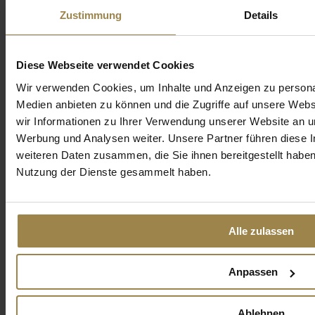
Zustimmung
Details
Mail
Facebook
X
LinkedIn
Diese Webseite verwendet Cookies
Wir verwenden Cookies, um Inhalte und Anzeigen zu personal
Ähnliche Artikel
Medien anbieten zu können und die Zugriffe auf unsere Web
wir Informationen zu Ihrer Verwendung unserer Website an un
Werbung und Analysen weiter. Unsere Partner führen diese 
weiteren Daten zusammen, die Sie ihnen bereitgestellt habe
Nutzung der Dienste gesammelt haben.
Alle zulassen
10.03.2025
10.07.2025
Anpassen
Interview
Interview
mit
mit Dr.
Ablehnen