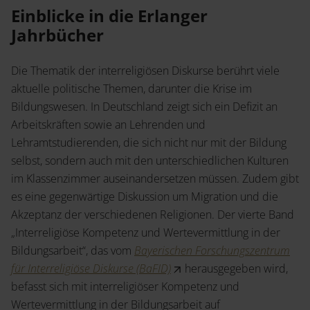
Service
Einblicke in die Erlanger
Jahrbücher
Shop
News
Handelsinfo
Inlibra
Die Thematik der interreligiösen Diskurse berührt viele
Zeitschriften bei Ergon
aktuelle politische Themen, darunter die Krise im
Bildungswesen. In Deutschland zeigt sich ein Defizit an
Arbeitskräften sowie an Lehrenden und
Lehramtstudierenden, die sich nicht nur mit der Bildung
Termine
Kontakt
selbst, sondern auch mit den unterschiedlichen Kulturen
Prospekte und Kataloge
im Klassenzimmer auseinandersetzen müssen. Zudem gibt
es eine gegenwärtige Diskussion um Migration und die
Akzeptanz der verschiedenen Religionen. Der vierte Band
„Interreligiöse Kompetenz und Wertevermittlung in der
Karriere
Presse
Bildungsarbeit“, das vom
Bayerischen Forschungszentrum
für Interreligiöse Diskurse (BaFID)
herausgegeben wird,
Open Access
befasst sich mit interreligiöser Kompetenz und
Wertevermittlung in der Bildungsarbeit auf