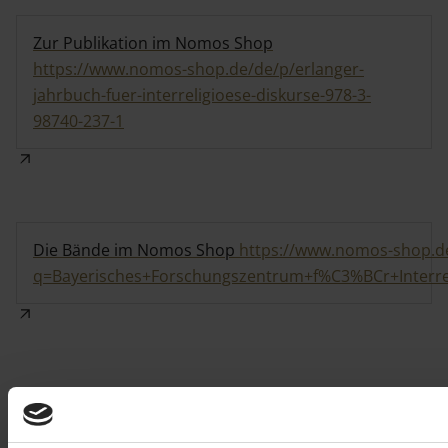
Zur Publikation im Nomos Shop
https://www.nomos-shop.de/de/p/erlanger-
jahrbuch-fuer-interreligioese-diskurse-978-3-
98740-237-1
Die Bände im Nomos Shop
https://www.nomos-shop.de
q=Bayerisches+Forschungszentrum+f%C3%BCr+Interr
Diesen Beitrag teilen: