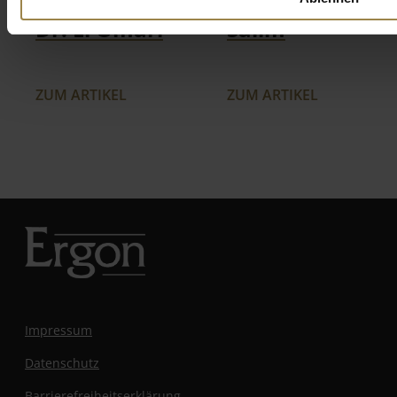
Professorin
Abdelghafar
Dr. El Omari
Salim
ZUM ARTIKEL
ZUM ARTIKEL
Impressum
Datenschutz
Barrierefreiheitserklärung